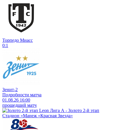
Торпедо Миасс
0:1
Зенит-2
Подробности матча
01.08.26
16:00
прошедший матч
Leon Лига А - Золото 2-й этап
Стадион «Манеж «Красная Звезда»