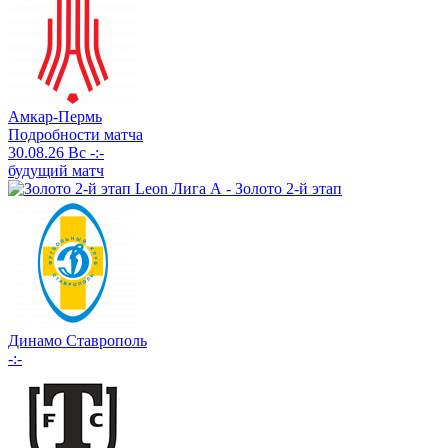
Амкар-Пермь
Подробности матча
30.08.26
Вс
-:-
будущий матч
Leon Лига А - Золото 2-й этап
Динамо Ставрополь
-:-