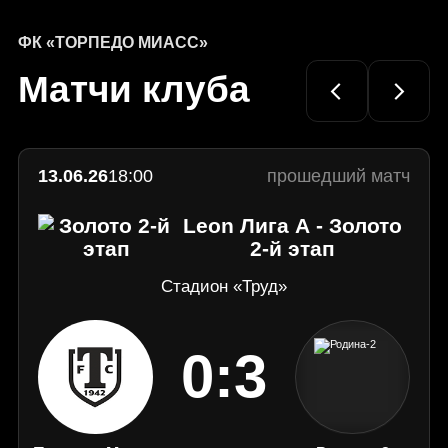
домашний поражением
Официальный
сайт
ФК «ТОРПЕДО МИАСС»
ФК
Матчи клуба
«Торпедо»
Миасс
13.06.26
18:00
прошедший матч
Leon Лига А - Золото
2-й этап
Стадион «Труд»
0:3