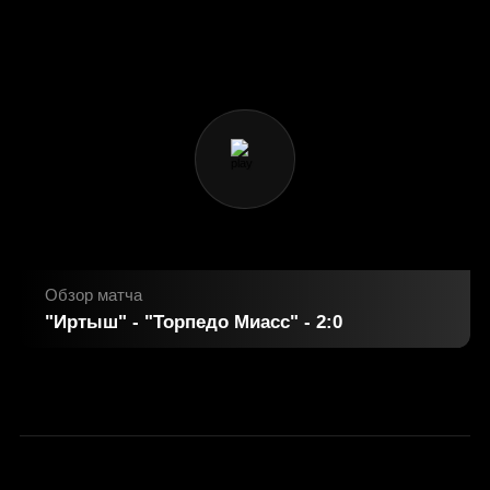
Обзор матча
"Иртыш" - "Торпедо Миасс" - 2:0