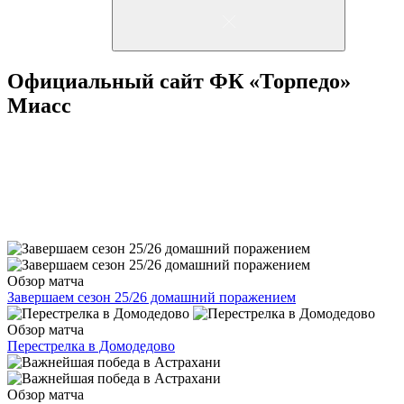
Официальный сайт ФК «Торпедо»
Миасс
Обзор матча
Завершаем сезон 25/26 домашний поражением
Обзор матча
Перестрелка в Домодедово
Обзор матча