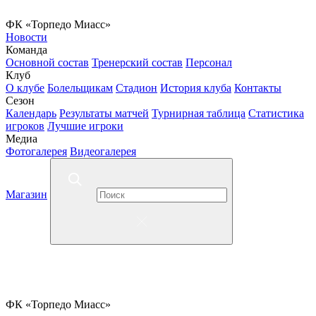
ФК «Торпедо Миасс»
Новости
Команда
Основной состав
Тренерский состав
Персонал
Клуб
О клубе
Болельщикам
Стадион
История клуба
Контакты
Сезон
Календарь
Результаты матчей
Турнирная таблица
Статистика
игроков
Лучшие игроки
Медиа
Фотогалерея
Видеогалерея
Магазин
ФК «Торпедо Миасс»