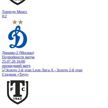
Торпедо Миасс
0:2
Динамо-2 (Москва)
Подробности матча
25.07.26
16:00
прошедший матч
Leon Лига А - Золото 2-й этап
Стадион «Труд»