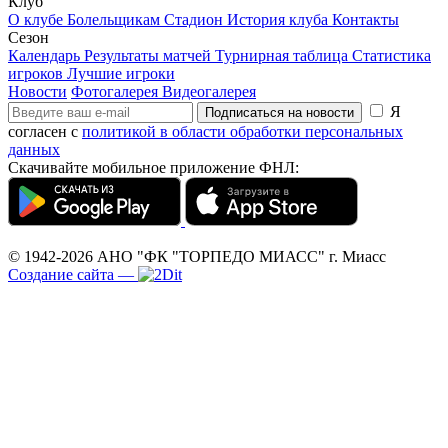
Клуб
О клубе
Болельщикам
Стадион
История клуба
Контакты
Сезон
Календарь
Результаты матчей
Турнирная таблица
Статистика
игроков
Лучшие игроки
Новости
Фотогалерея
Видеогалерея
Я
Подписаться на новости
согласен с
политикой в области обработки персональных
данных
Скачивайте мобильное приложение ФНЛ:
© 1942-2026
АНО "ФК "ТОРПЕДО МИАСС"
г. Миасс
Создание сайта
—