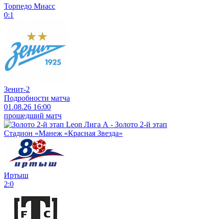
Торпедо Миасс
0:1
Зенит-2
Подробности матча
01.08.26
16:00
прошедший матч
Leon Лига А - Золото 2-й этап
Стадион «Манеж «Красная Звезда»
Иртыш
2:0