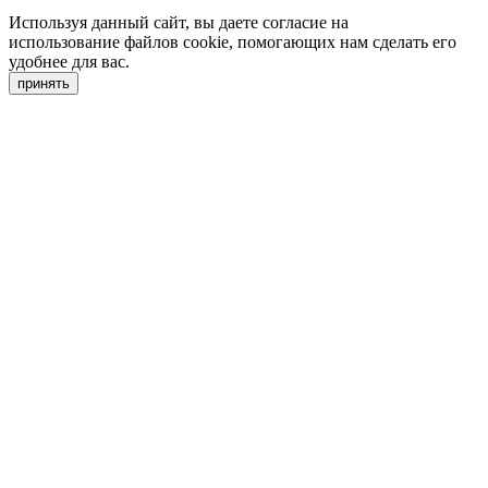
Используя данный сайт, вы даете согласие на
использование файлов cookie, помогающих нам сделать его
удобнее для вас.
принять