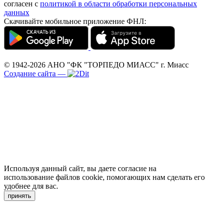
согласен с
политикой в области обработки персональных
данных
Скачивайте мобильное приложение ФНЛ:
© 1942-2026
АНО "ФК "ТОРПЕДО МИАСС"
г. Миасс
Создание сайта
—
Используя данный сайт, вы даете согласие на
использование файлов cookie, помогающих нам сделать его
удобнее для вас.
принять