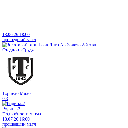
13.06.26
18:00
прошедший матч
Leon Лига А - Золото 2-й этап
Стадион «Труд»
Торпедо Миасс
0:3
Родина-2
Подробности матча
18.07.26
16:00
прошедший матч