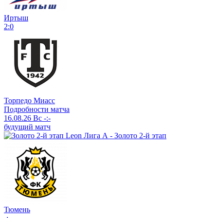
Иртыш
2:0
Торпедо Миасс
Подробности матча
16.08.26
Вс
-:-
будущий матч
Leon Лига А - Золото 2-й этап
Тюмень