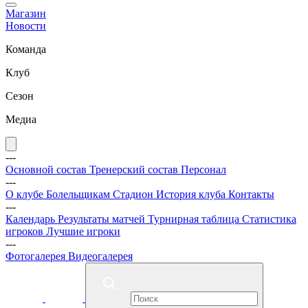
Магазин
Новости
Команда
Клуб
Сезон
Медиа
---
Основной состав
Тренерский состав
Персонал
---
О клубе
Болельщикам
Стадион
История клуба
Контакты
---
Календарь
Результаты матчей
Турнирная таблица
Статистика
игроков
Лучшие игроки
---
Фотогалерея
Видеогалерея