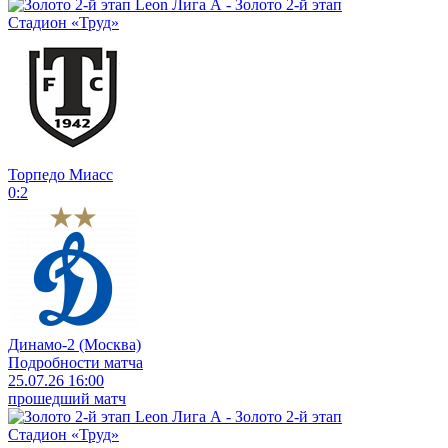
Leon Лига А - Золото 2-й этап
Стадион «Труд»
Торпедо Миасс
0:2
Динамо-2 (Москва)
Подробности матча
25.07.26
16:00
прошедший матч
Leon Лига А - Золото 2-й этап
Стадион «Труд»