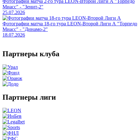
Фотографии матча 2-го тура LEON-Второй Лиги А "Торпедо
Миасс" - "Зенит-2"
25.07.2026
Фотографии матча 18-го тура LEON-Второй Лиги А "Торпедо
Миасс" - "Динамо-2"
18.07.2026
Партнеры клуба
Партнеры лиги