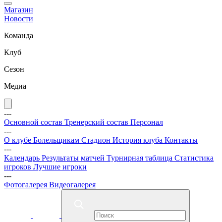
Магазин
Новости
Команда
Клуб
Сезон
Медиа
---
Основной состав
Тренерский состав
Персонал
---
О клубе
Болельщикам
Стадион
История клуба
Контакты
---
Календарь
Результаты матчей
Турнирная таблица
Статистика
игроков
Лучшие игроки
---
Фотогалерея
Видеогалерея