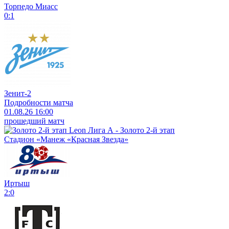
Торпедо Миасс
0:1
Зенит-2
Подробности матча
01.08.26
16:00
прошедший матч
Leon Лига А - Золото 2-й этап
Стадион «Манеж «Красная Звезда»
Иртыш
2:0