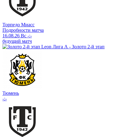
Торпедо Миасс
Подробности матча
16.08.26
Вс
-:-
будущий матч
Leon Лига А - Золото 2-й этап
Тюмень
-:-