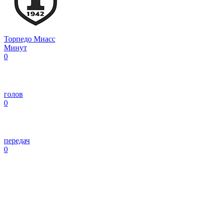
Торпедо Миасс
Минут
0
голов
0
передач
0