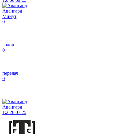
1:0
06.09.25
Авангард
Минут
0
голов
0
передач
0
Авангард
1:2
26.07.25