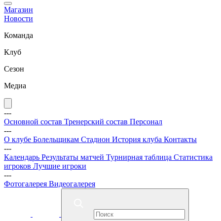
Магазин
Новости
Команда
Клуб
Сезон
Медиа
---
Основной состав
Тренерский состав
Персонал
---
О клубе
Болельщикам
Стадион
История клуба
Контакты
---
Календарь
Результаты матчей
Турнирная таблица
Статистика
игроков
Лучшие игроки
---
Фотогалерея
Видеогалерея