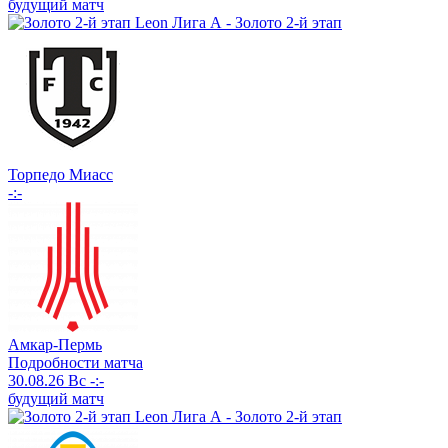
будущий матч
Leon Лига А - Золото 2-й этап
Торпедо Миасс
-:-
Амкар-Пермь
Подробности матча
30.08.26
Вс
-:-
будущий матч
Leon Лига А - Золото 2-й этап