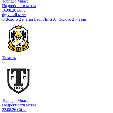
Торпедо Миасс
Подробности матча
16.08.26
Вс
-:-
будущий матч
Leon Лига А - Золото 2-й этап
Тюмень
-:-
Торпедо Миасс
Подробности матча
22.08.26
Сб
-:-