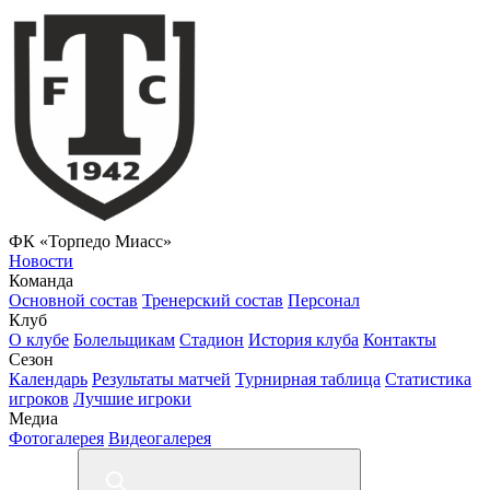
ФК «Торпедо Миасс»
Новости
Команда
Основной состав
Тренерский состав
Персонал
Клуб
О клубе
Болельщикам
Стадион
История клуба
Контакты
Сезон
Календарь
Результаты матчей
Турнирная таблица
Статистика
игроков
Лучшие игроки
Медиа
Фотогалерея
Видеогалерея