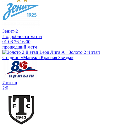
Зенит-2
Подробности матча
01.08.26
16:00
прошедший матч
Leon Лига А - Золото 2-й этап
Стадион «Манеж «Красная Звезда»
Иртыш
2:0