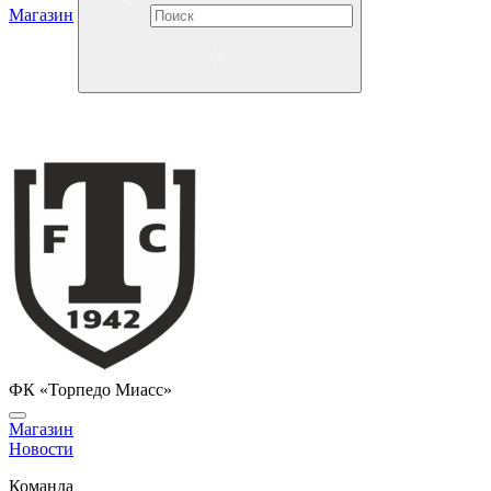
Магазин
ФК «Торпедо Миасс»
Магазин
Новости
Команда