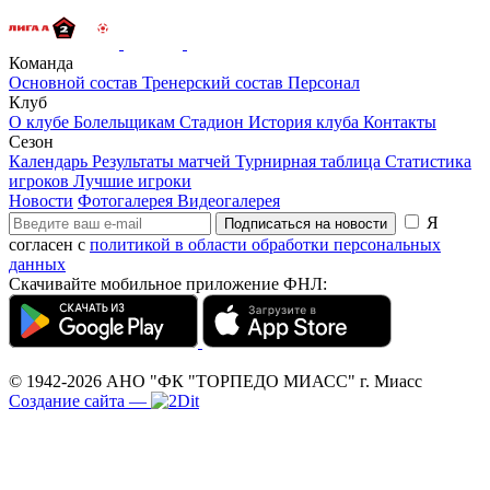
Команда
Основной состав
Тренерский состав
Персонал
Клуб
О клубе
Болельщикам
Стадион
История клуба
Контакты
Сезон
Календарь
Результаты матчей
Турнирная таблица
Статистика
игроков
Лучшие игроки
Новости
Фотогалерея
Видеогалерея
Я
Подписаться на новости
согласен с
политикой в области обработки персональных
данных
Скачивайте мобильное приложение ФНЛ:
© 1942-2026
АНО "ФК "ТОРПЕДО МИАСС"
г. Миасс
Создание сайта
—