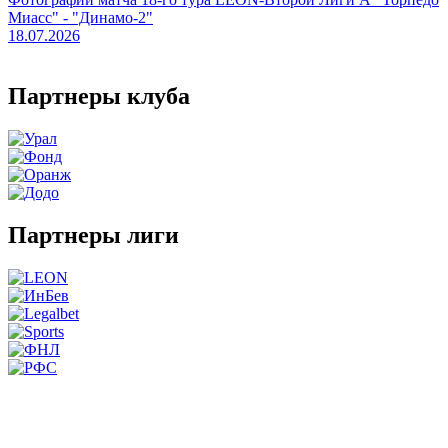
Миасс" - "Динамо-2"
18.07.2026
Партнеры клуба
Партнеры лиги