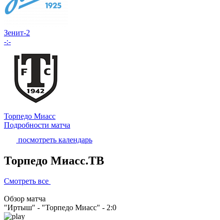
Зенит-2
-:-
Торпедо Миасс
Подробности матча
посмотреть календарь
Торпедо Миасс.
ТВ
Смотреть все
Обзор матча
"Иртыш" - "Торпедо Миасс" - 2:0