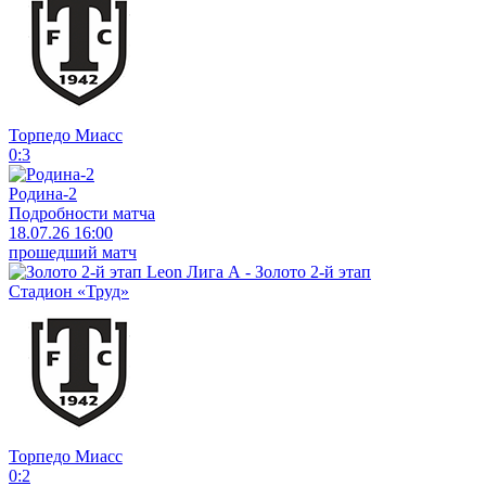
Торпедо Миасс
0:3
Родина-2
Подробности матча
18.07.26
16:00
прошедший матч
Leon Лига А - Золото 2-й этап
Стадион «Труд»
Торпедо Миасс
0:2