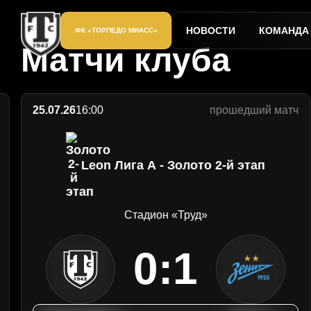
Выстояли против "Маш
Завершаем сезон 25/2
Перестрелка в Домоде
Официальный
сайт
НОВОСТИ
КОМАНДА
ФК «ТОРПЕДО МИАСС»
ФК
Матчи клуба
«Торпедо»
Миасс
25.07.26
16:00
прошедший матч
Leon Лига А - Золото 2-й этап
Стадион «Труд»
0:1