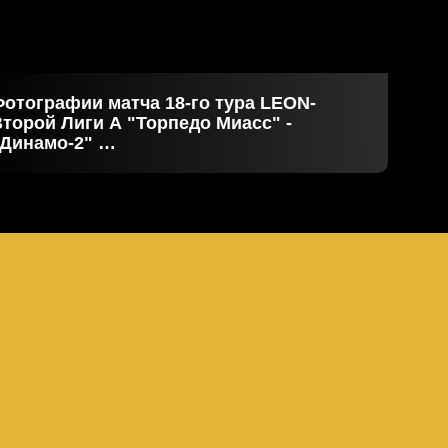
отографии матча 18-го тура LEON-
торой Лиги А "Торпедо Миасс" -
"Динамо-2"
8.07.2026