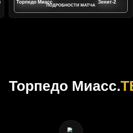
)
Торпедо Миасс
Зенит-2
ПОДРОБНОСТИ МАТЧА
Торпедо Миасс.
Т