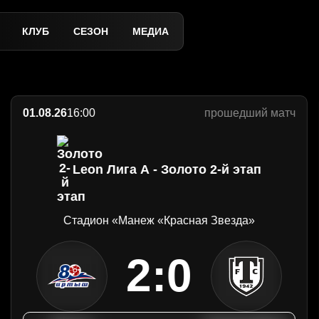
ука-КМВ"!
6 домашний поражением
дово
КЛУБ
СЕЗОН
МЕДИА
01.08.26
16:00
прошедший матч
Leon Лига А - Золото 2-й этап
Стадион «Манеж «Красная Звезда»
2:0