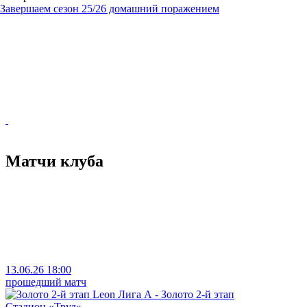
Завершаем сезон 25/26 домашний поражением
Матчи клуба
13.06.26
18:00
прошедший матч
Leon Лига А - Золото 2-й этап
Стадион «Труд»