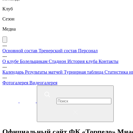
Клуб
Сезон
Медиа
---
Основной состав
Тренерский состав
Персонал
---
О клубе
Болельщикам
Стадион
История клуба
Контакты
---
Календарь
Результаты матчей
Турнирная таблица
Статистика и
---
Фотогалерея
Видеогалерея
Официальный сайт ФК «Торпедо» Миа