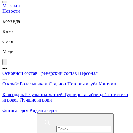
Магазин
Новости
Команда
Клуб
Сезон
Медиа
---
Основной состав
Тренерский состав
Персонал
---
О клубе
Болельщикам
Стадион
История клуба
Контакты
---
Календарь
Результаты матчей
Турнирная таблица
Статистика
игроков
Лучшие игроки
---
Фотогалерея
Видеогалерея