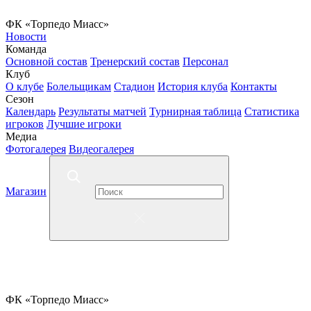
ФК «Торпедо Миасс»
Новости
Команда
Основной состав
Тренерский состав
Персонал
Клуб
О клубе
Болельщикам
Стадион
История клуба
Контакты
Сезон
Календарь
Результаты матчей
Турнирная таблица
Статистика
игроков
Лучшие игроки
Медиа
Фотогалерея
Видеогалерея
Магазин
ФК «Торпедо Миасс»