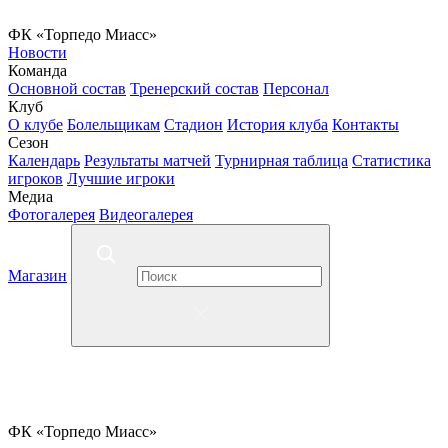
ФК «Торпедо Миасс»
Новости
Команда
Основной состав
Тренерский состав
Персонал
Клуб
О клубе
Болельщикам
Стадион
История клуба
Контакты
Сезон
Календарь
Результаты матчей
Турнирная таблица
Статистика
игроков
Лучшие игроки
Медиа
Фотогалерея
Видеогалерея
Магазин
ФК «Торпедо Миасс»