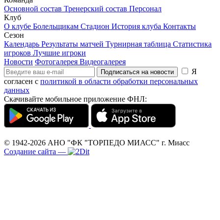
Основной состав
Тренерский состав
Персонал
Клуб
О клубе
Болельщикам
Стадион
История клуба
Контакты
Сезон
Календарь
Результаты матчей
Турнирная таблица
Статистика
игроков
Лучшие игроки
Новости
Фотогалерея
Видеогалерея
Я
Подписаться на новости
согласен с
политикой в области обработки персональных
данных
Скачивайте мобильное приложение ФНЛ:
© 1942-2026
АНО "ФК "ТОРПЕДО МИАСС"
г. Миасс
Создание сайта
—