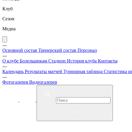
Клуб
Сезон
Медиа
---
Основной состав
Тренерский состав
Персонал
---
О клубе
Болельщикам
Стадион
История клуба
Контакты
---
Календарь
Результаты матчей
Турнирная таблица
Статистика и
---
Фотогалерея
Видеогалерея