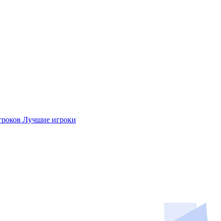
гроков
Лучшие игроки