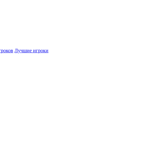
гроков
Лучшие игроки