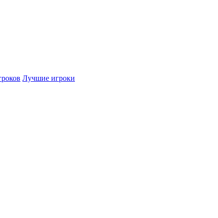
гроков
Лучшие игроки