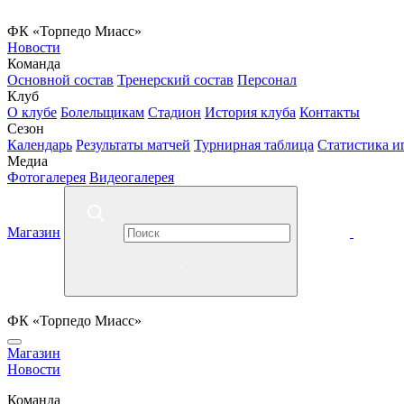
ФК «Торпедо Миасс»
Новости
Команда
Основной состав
Тренерский состав
Персонал
Клуб
О клубе
Болельщикам
Стадион
История клуба
Контакты
Сезон
Календарь
Результаты матчей
Турнирная таблица
Статистика и
Медиа
Фотогалерея
Видеогалерея
Магазин
ФК «Торпедо Миасс»
Магазин
Новости
Команда