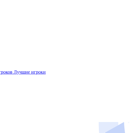
гроков
Лучшие игроки