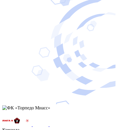
Команда