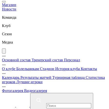
Магазин
Новости
Команда
Клуб
Сезон
Медиа
---
Основной состав
Тренерский состав
Персонал
---
О клубе
Болельщикам
Стадион
История клуба
Контакты
---
Календарь
Результаты матчей
Турнирная таблица
Статистика
игроков
Лучшие игроки
---
Фотогалерея
Видеогалерея