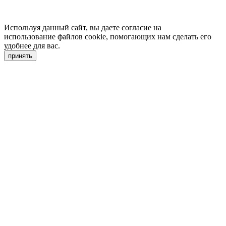
Используя данный сайт, вы даете согласие на
использование файлов cookie, помогающих нам сделать его
удобнее для вас.
принять