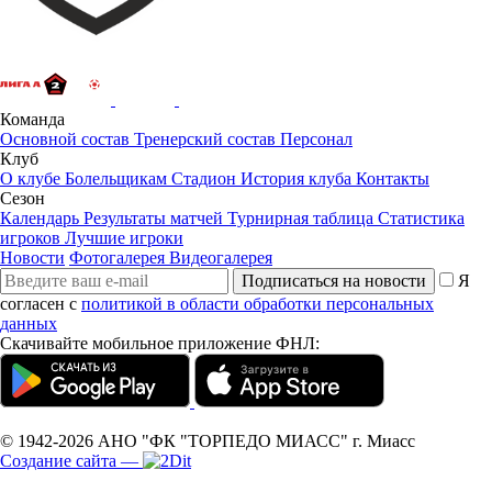
Команда
Основной состав
Тренерский состав
Персонал
Клуб
О клубе
Болельщикам
Стадион
История клуба
Контакты
Сезон
Календарь
Результаты матчей
Турнирная таблица
Статистика
игроков
Лучшие игроки
Новости
Фотогалерея
Видеогалерея
Подписаться на новости
Я
согласен с
политикой в области обработки персональных
данных
Скачивайте мобильное приложение ФНЛ:
© 1942-2026
АНО "ФК "ТОРПЕДО МИАСС"
г. Миасс
Создание сайта
—