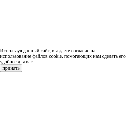
Используя данный сайт, вы даете согласие на
использование файлов cookie, помогающих нам сделать его
удобнее для вас.
принять