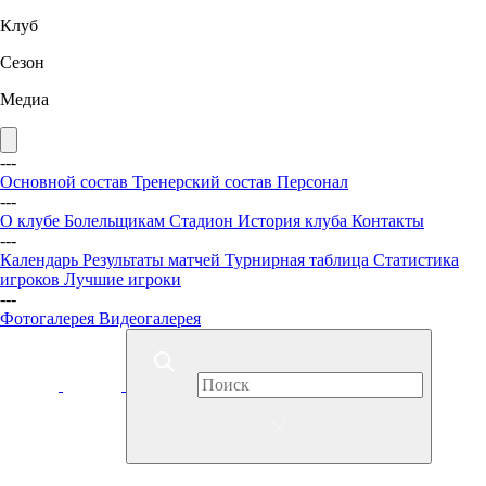
Клуб
Сезон
Медиа
---
Основной состав
Тренерский состав
Персонал
---
О клубе
Болельщикам
Стадион
История клуба
Контакты
---
Календарь
Результаты матчей
Турнирная таблица
Статистика
игроков
Лучшие игроки
---
Фотогалерея
Видеогалерея