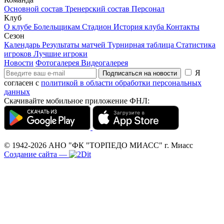
Основной состав
Тренерский состав
Персонал
Клуб
О клубе
Болельщикам
Стадион
История клуба
Контакты
Сезон
Календарь
Результаты матчей
Турнирная таблица
Статистика
игроков
Лучшие игроки
Новости
Фотогалерея
Видеогалерея
Я
Подписаться на новости
согласен с
политикой в области обработки персональных
данных
Скачивайте мобильное приложение ФНЛ:
© 1942-2026
АНО "ФК "ТОРПЕДО МИАСС"
г. Миасс
Создание сайта
—