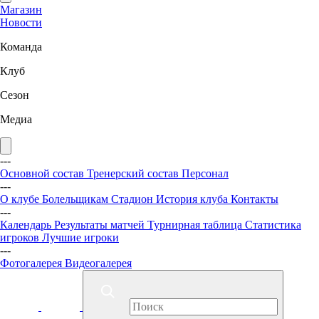
Магазин
Новости
Команда
Клуб
Сезон
Медиа
---
Основной состав
Тренерский состав
Персонал
---
О клубе
Болельщикам
Стадион
История клуба
Контакты
---
Календарь
Результаты матчей
Турнирная таблица
Статистика
игроков
Лучшие игроки
---
Фотогалерея
Видеогалерея